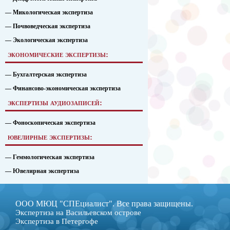
— Микологическая экспертиза
— Почвоведческая экспертиза
— Экологическая экспертиза
экономические экспертизы:
— Бухгалтерская экспертиза
— Финансово-экономическая экспертиза
экспертизы аудиозаписей:
— Фоноскопическая экспертиза
ювелирные экспертизы:
— Геммологическая экспертиза
— Ювелирная экспертиза
ООО МЮЦ "СПЕциалист". Все права защищены.
Экспертиза на Васильевском острове
Экспертиза в Петергофе