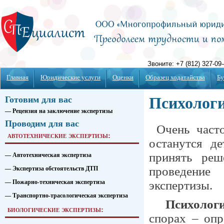
Главная
Юридические услуги
Оценки
Образец ходатайства
Бу
Готовим для вас
Психологи
— Рецензия на заключение экспертизы
Проводим для вас
Очень част
автотехнические экспертизы:
останутся д
принять реш
— Автотехническая экспертиза
проведение 
— Экспертиза обстоятельств ДТП
— Пожарно-техническая экспертиза
экспертизы.
— Транспортно-трасологическая экспертиза
Психолог
биологические экспертизы:
спорах – опр